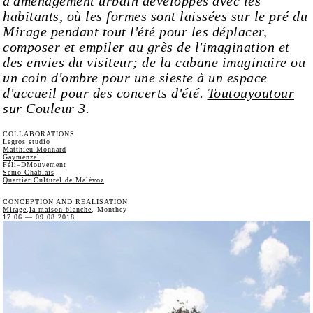
d'aménagement urbain développés avec les
habitants, où les formes sont laissées sur le pré du
Mirage pendant tout l'été pour les déplacer,
composer et empiler au grès de l'imagination et
des envies du visiteur; de la cabane imaginaire ou
un coin d'ombre pour une sieste à un espace
d'accueil pour des concerts d'été.
Toutouyoutour
sur Couleur 3.
COLLABORATIONS
Legros studio
Matthieu Monnard
Gaymenzel
Féli–DMouvement
Semo Chablais
Quartier Culturel de Malévoz
CONCEPTION AND REALISATION
Mirage
,
la maison blanche
, Monthey
17.06 — 09.08.2018